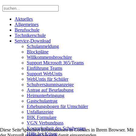
Aktuelles
Allgemeines
Berufsschule
Technikerschule
Service-Download
Schulanmeldung
Blockpläne
Willkommensbroschüre
Support Microsoft 365/Teams
Einführung Teams
Support WebUntis
WebUntis für Schüler
Schulversäumnisanzeige
Antrag auf Beurlaubung
Heimunterbringung
Gastschulantrag
Erhebungsbogen für Umschüler
Unfallanzeige
IHK Formulare
VGN Verbundpass
Kostenfreiheit des Schulweges
Diese Seite speichert Informationen in Cookies in Ihrem Browser. Mit
Hilfe bei Krisen
der Nutzung erklären Sie sich damit einverstanden.