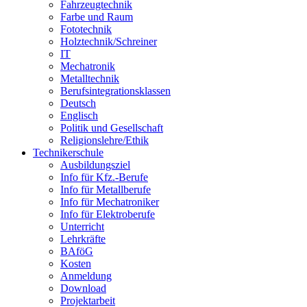
Fahrzeugtechnik
Farbe und Raum
Fototechnik
Holztechnik/Schreiner
IT
Mechatronik
Metalltechnik
Berufsintegrationsklassen
Deutsch
Englisch
Politik und Gesellschaft
Religionslehre/Ethik
Technikerschule
Ausbildungsziel
Info für Kfz.-Berufe
Info für Metallberufe
Info für Mechatroniker
Info für Elektroberufe
Unterricht
Lehrkräfte
BAföG
Kosten
Anmeldung
Download
Projektarbeit